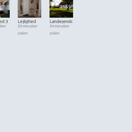
hed 3
Lejlighed
Landejendom
tter
30 minutter
34 minutter
2½
6
siden
siden