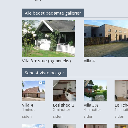
Alle bedst bedømte gallerier
Villa 3 + stue (og anneks)
Villa 4
Senest viste boliger
Villa 4
Lejlighed 2
Villa 3½
Lejlig
1 minut
2 minutter
4 minutter
5 minut
værelser,
siden
siden
siden
siden
2 bad og 2
stuer.