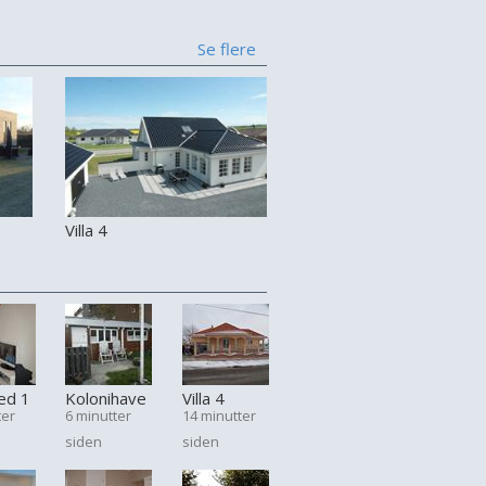
Se flere
Villa 4
hed 1
Kolonihave
Villa 4
ter
6 minutter
14 minutter
2
siden
siden