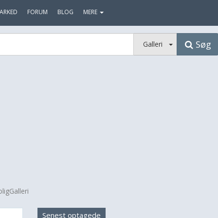
ARKED
FORUM
BLOG
MERE
Søg
Galleri
ligGalleri
Senest optagede