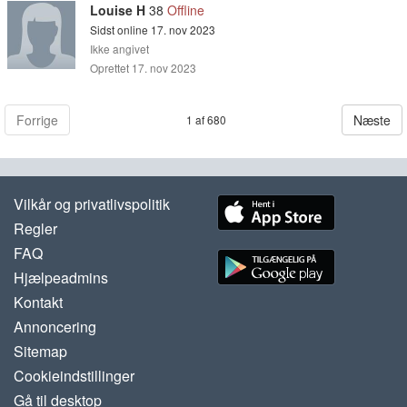
Louise H
38
Offline
Sidst online 17. nov 2023
Ikke angivet
Oprettet 17. nov 2023
Forrige
Næste
1 af 680
Vilkår og privatlivspolitik
Regler
FAQ
Hjælpeadmins
Kontakt
Annoncering
Sitemap
Cookieindstillinger
Gå til desktop