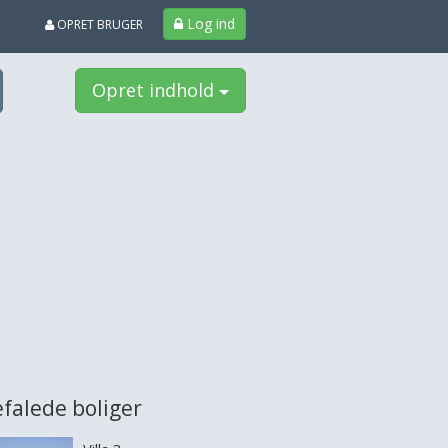
Log ind
OPRET BRUGER
Opret indhold
falede boliger