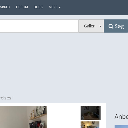
ARKED
FORUM
BLOG
MERE
Søg
Galleri
elses l
Anbe