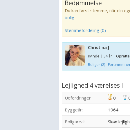
Bedømmelse
Du kan først stemme, når din eg
bolig
Stemmefordeling (0)
Christina J
Kvinde
|
34 år
|
Oprettet
Boliger (2)
Forumemner 
Lejlighed 4 værelses l
Udfordringer
0
Byggeår:
1964
Boligareal:
Skøn lejlig