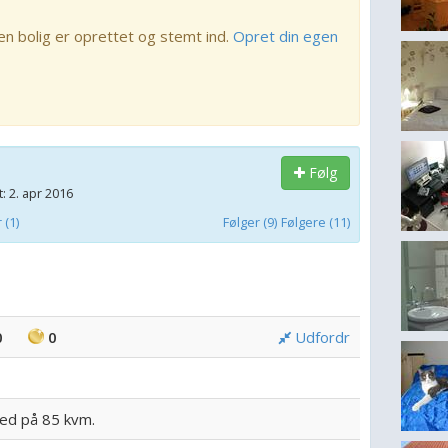
en bolig er oprettet og stemt ind.
Opret din egen
Følg
: 2. apr 2016
(1)
Følger (9)
Følgere (11)
0
0
Udfordr
hed på 85 kvm.