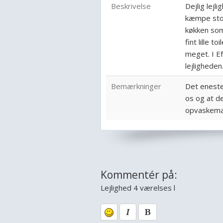
Beskrivelse
Dejlig lejl
kæmpe stor
køkken som
fint lille t
meget. I Ef
lejligheden
Bemærkninger
Det eneste
os og at de
opvaskemas
Kommentér på:
Lejlighed 4 værelses l