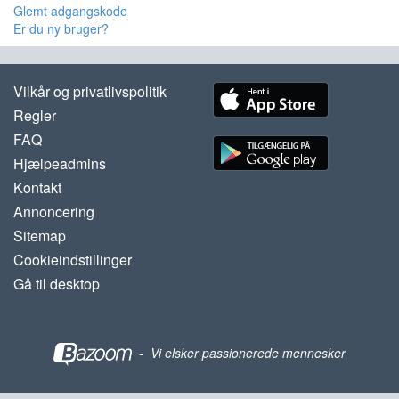
Glemt adgangskode
Er du ny bruger?
Vilkår og privatlivspolitik
Regler
FAQ
Hjælpeadmins
Kontakt
Annoncering
Sitemap
Cookieindstillinger
Gå til desktop
-
Vi elsker passionerede mennesker