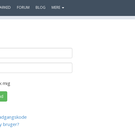
ARKED
FORUM
BLOG
MERE
k mig
nd
adgangskode
y bruger?