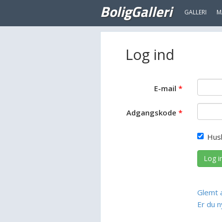
BoligGalleri
GALLERI
M
Log ind
E-mail
Adgangskode
Hus
Log i
Glemt 
Er du n