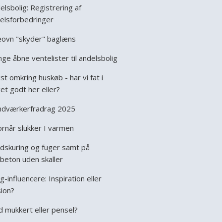
elsbolig: Registrering af
elsforbedringer
leovn "skyder" baglæns
ge åbne ventelister til andelsbolig
st omkring huskøb - har vi fat i
et godt her eller?
dværkerfradrag 2025
rnår slukker I varmen
dskuring og fuger samt på
beton uden skaller
ig-influencere: Inspiration eller
sion?
 mukkert eller pensel?