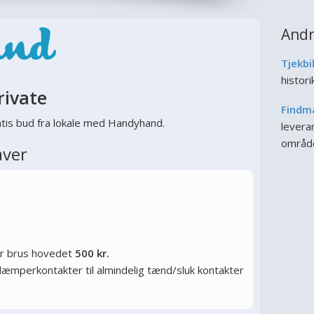
Andr
Tjekbi
histor
rivate
Findm
tis bud fra lokale med Handyhand.
leveran
områd
aver
or brus hovedet
500 kr.
ysdæmperkontakter til almindelig tænd/sluk kontakter