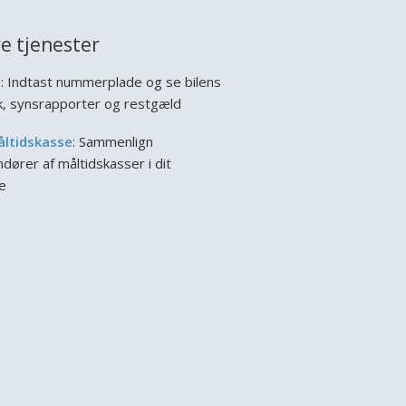
e tjenester
l
: Indtast nummerplade og se bilens
ik, synsrapporter og restgæld
åltidskasse
: Sammenlign
dører af måltidskasser i dit
e