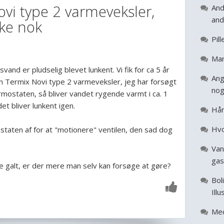
vi type 2 varmeveksler,
And
and
kke nok
Pil
Man
and er pludselig blevet lunkent. Vi fik for ca 5 år
Ang
en Termix Novi type 2 varmeveksler, jeg har forsøgt
nog
rmostaten, så bliver vandet rygende varmt i ca. 1
et bliver lunkent igen.
Hån
Hvo
staten af for at "motionere" ventilen, den sad dog
Van
gas
 galt, er der mere man selv kan forsøge at gøre?
Bol
Illu
Med