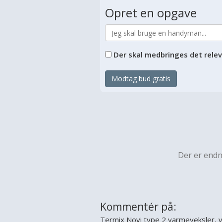
Opret en opgave
Der skal medbringes det rele
Modtag bud gratis
Der er end
Kommentér på:
Termix Novi type 2 varmeveksler, v