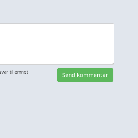
var til emnet
Send kommentar