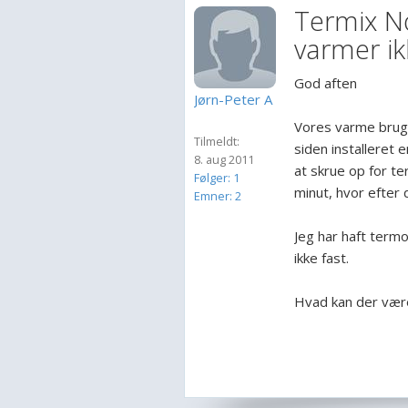
Termix No
varmer i
God aften
Jørn-Peter A
Vores varme brugsv
Tilmeldt:
siden installeret 
8. aug 2011
at skrue op for te
Følger: 1
minut, hvor efter d
Emner: 2
Jeg har haft termo
ikke fast.
Hvad kan der være