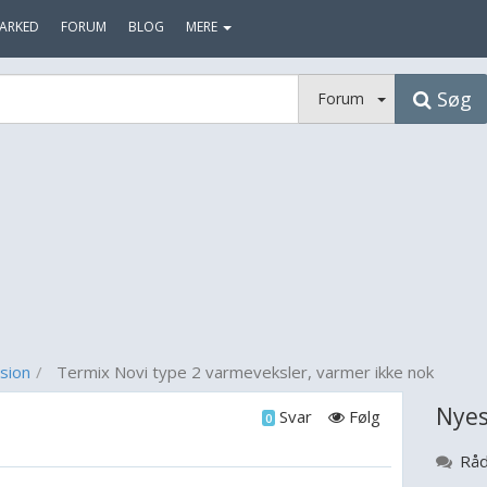
ARKED
FORUM
BLOG
MERE
Søg
Forum
sion
Termix Novi type 2 varmeveksler, varmer ikke nok
Nyes
Svar
Følg
0
Råd